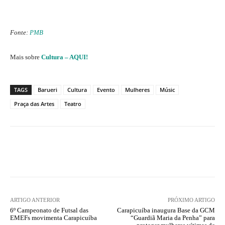
Fonte:
PMB
Mais sobre
Cultura – AQUI!
TAGS
Barueri
Cultura
Evento
Mulheres
Músic
Praça das Artes
Teatro
ARTIGO ANTERIOR
PRÓXIMO ARTIGO
6º Campeonato de Futsal das
Carapicuíba inaugura Base da GCM
EMEFs movimenta Carapicuíba
“Guardiã Maria da Penha” para