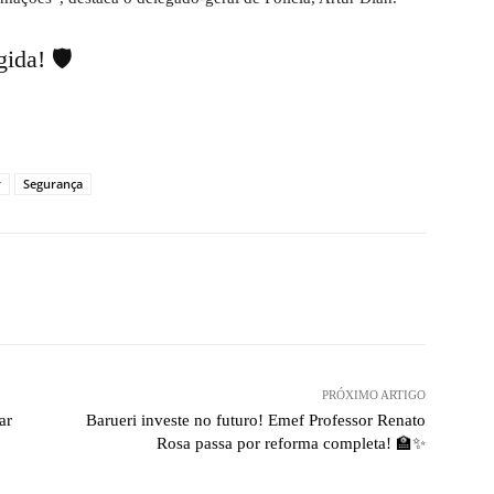
ida! 🛡️
r
Segurança
PRÓXIMO ARTIGO
ar
Barueri investe no futuro! Emef Professor Renato
Rosa passa por reforma completa! 🏫✨