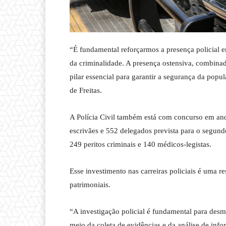
“É fundamental reforçarmos a presença policial e
da criminalidade. A presença ostensiva, combinad
pilar essencial para garantir a segurança da pop
de Freitas.
A Polícia Civil também está com concurso em and
escrivães e 552 delegados prevista para o segundo
249 peritos criminais e 140 médicos-legistas.
Esse investimento nas carreiras policiais é uma r
patrimoniais.
“A investigação policial é fundamental para desm
meio da coleta de evidências e da análise de info