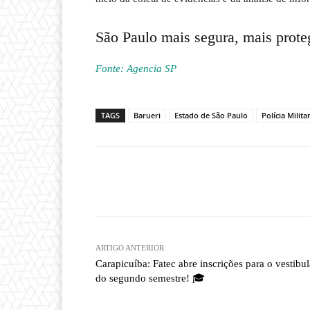
São Paulo mais segura, mais proteg
Fonte: Agencia SP
TAGS
Barueri
Estado de São Paulo
Polícia Milita
Compartilhado
ARTIGO ANTERIOR
Carapicuíba: Fatec abre inscrições para o vestibul
do segundo semestre! 🎓