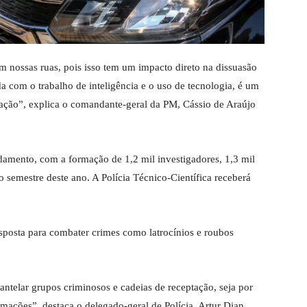
m nossas ruas, pois isso tem um impacto direto na dissuasão
a com o trabalho de inteligência e o uso de tecnologia, é um
ulação”, explica o comandante-geral da PM, Cássio de Araújo
amento, com a formação de 1,2 mil investigadores, 1,3 mil
 semestre deste ano. A Polícia Técnico-Científica receberá
esposta para combater crimes como latrocínios e roubos
antelar grupos criminosos e cadeias de receptação, seja por
rmações”, destaca o delegado-geral de Polícia, Artur Dian.