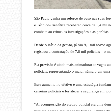
São Paulo ganha um reforço de peso nas suas força
e Técnico-Científica receberão cerca de 5,4 mil no
combate ao crime, as investigações e as perícias.
Desde o início da gestão, já são 9,1 mil novos 
registrou a contratação de 7,8 mil policiais – o
E a previsão é ainda mais animadora: as vagas 
policiais, representando o maior número em uma 
Esse aumento no efetivo é uma estratégia fundame
carreiras policiais e fortalecer a segurança em tod
“A recomposição do efetivo policial era uma de
para melhorar a segurança no Estado. Sempre diss