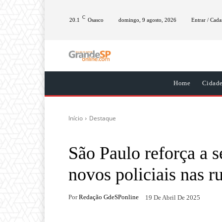
C
20.1
Osasco
domingo, 9 agosto, 2026
Entrar / Cada
Home
Cidad
Início
Destaque
São Paulo reforça a 
novos policiais nas r
Por
Redação GdeSPonline
19 De Abril De 2025