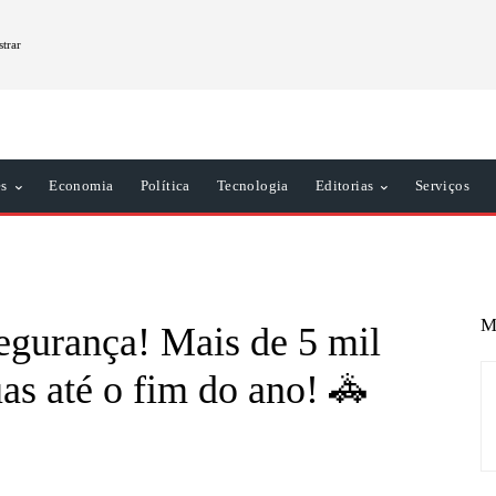
strar
es
Economia
Política
Tecnologia
Editorias
Serviços
M
segurança! Mais de 5 mil
uas até o fim do ano! 🚓