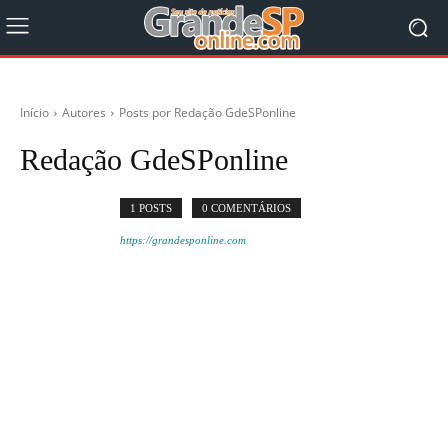
Início
Autores
Posts por Redação GdeSPonline
Redação GdeSPonline
1 POSTS
0 COMENTÁRIOS
https://grandesponline.com