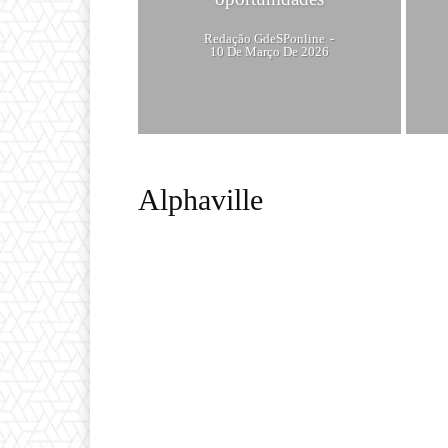
Redação GdeSPonline
-
10 De Março De 2026
Alphaville