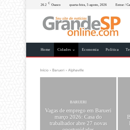
C
26.2
Osasco
quarta-feira, 5 agosto, 2026
Entrar / Ca
Home
Cidades
Economia
Política
Te
Início
Barueri
Alphaville
BARUERI
Vagas de emprego em Barueri
março 2026: Casa do
B
trabalhador abre 27 novas
oportunidades