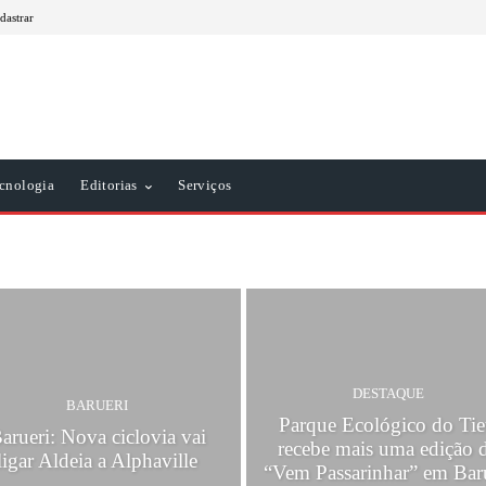
dastrar
cnologia
Editorias
Serviços
DESTAQUE
BARUERI
Parque Ecológico do Tie
arueri: Nova ciclovia vai
recebe mais uma edição 
ligar Aldeia a Alphaville
“Vem Passarinhar” em Bar