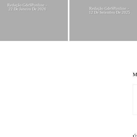
Redação GdeSPonline
-
Redação GdeSPonline
-
22 De Janeiro De 2026
12 De Setembro De 2025
M
Ú