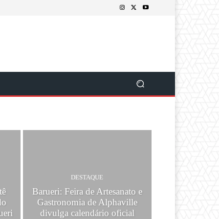
DESTAQUE
tê
Barueri: Feira de Artesanato e
do
Gastronomia de Alphaville
ueri
divulga calendário oficial