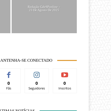
Redação GdeSPonline
-
23 De Agosto De 2025
ANTENHA-SE CONECTADO
0
0
0
Fãs
Seguidores
Inscritos
LTIMAS NOTÍCIAS