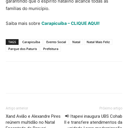
garantindo que o espírito natalino alcance todas as
famílias do município.
Saiba mais sobre
Carapicuíba – CLIQUE AQUI!
TAGS
Carapicuíba
Evento Social
Natal
Natal Mais Feliz
Parque dos Paturis
Prefeitura
Artigo anterior
Próximo artigo
Xand Avião e Alexandre Pires
📢 Itapevi inaugura UBS Cohab
reúnem multidão no Natal
II e transfere atendimentos da