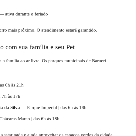
— ativa durante o feriado
orro mais próximo. O atendimento estará garantido.
do com sua família e seu Pet
a família ao ar livre. Os parques municipais de Barueri
as 6h às 21h
s 7h às 17h
a da Silva
— Parque Imperial | das 6h às 18h
Chácaras Marco | das 6h às 18h
gastar nada e ainda aproveitar os espaços verdes da cidade.