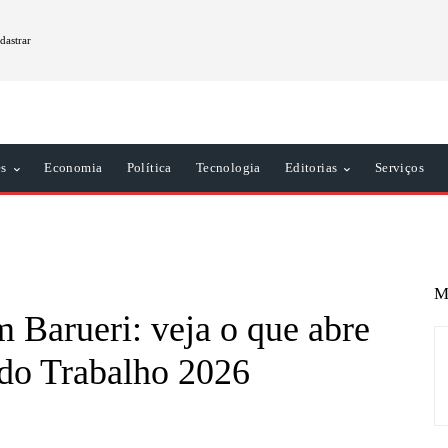
dastrar
es
Economia
Política
Tecnologia
Editorias
Serviços
M
m Barueri: veja o que abre
 do Trabalho 2026