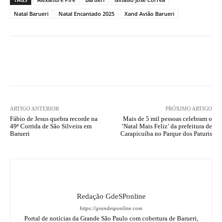
Natal Barueri
Natal Encantado 2025
Xand Avião Barueri
ARTIGO ANTERIOR
PRÓXIMO ARTIGO
Fábio de Jesus quebra recorde na
Mais de 5 mil pessoas celebram o
49ª Corrida de São Silveira em
‘Natal Mais Feliz’ da prefeitura de
Barueri
Carapicuíba no Parque dos Paturis
Redação GdeSPonline
https://grandesponline.com
Portal de notícias da Grande São Paulo com cobertura de Barueri,