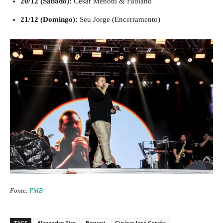
20/12 (Sábado):
César Menotti & Fabiano
21/12 (Domingo):
Seu Jorge (Encerramento)
Fonte:
PMB
TAGS
Alexandre Pire
Barueri
Ginásio José Corrêa