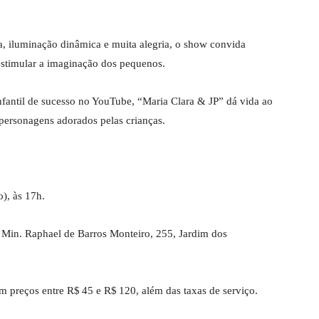
 iluminação dinâmica e muita alegria, o show convida
e estimular a imaginação dos pequenos
.
antil de sucesso no YouTube, “Maria Clara & JP” dá vida ao
 personagens adorados pelas crianças
.
), às 17h
.
 Min. Raphael de Barros Monteiro, 255, Jardim dos
om preços entre R$ 45 e R$ 120, além das taxas de serviço
.