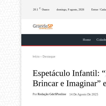
C
20.1
Osasco
domingo, 9 agosto, 2026
Entrar / Cada
Home
Cidad
Início
Destaque
Espetáculo Infantil: 
Brincar e Imaginar” 
Por
Redação GdeSPonline
14 De Agosto De 2025