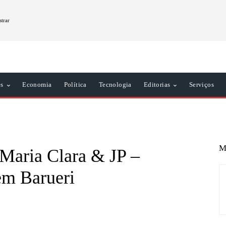
strar
es
Economia
Política
Tecnologia
Editorias
Serviços
M
“Maria Clara & JP –
em Barueri