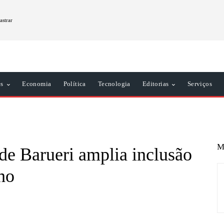
astrar
es
Economia
Política
Tecnologia
Editorias
Serviços
M
de Barueri amplia inclusão
ho