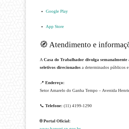
Google Play
App Store
🧭 Atendimento e informaç
A
Casa do Trabalhador divulga semanalmente
seletivos direcionados
a determinados públicos e
📍
Endereço:
Setor Amarelo do Ganha Tempo – Avenida Henriq
📞
Telefone:
(11) 4199-1290
🌐
Portal Oficial:
www.barueri.sp.gov.br