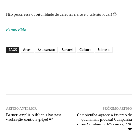
Não perca essa oportunidade de celebrar a arte e o talento local! 😉
Fonte: PMB
TAGS
Artes
Artesanato
Barueri
Cultura
Feirarte
ARTIGO ANTERIOR
PRÓXIMO ARTIGO
Barueri amplia público-alvo para
Carapicuíba aquece o inverno de
vacinação contra a gripe! 📢
quem mais precisa! Campanha
Inverno Solidário 2025 começa! 🧣
❤️