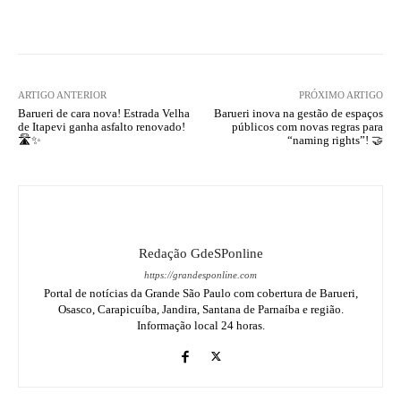
ARTIGO ANTERIOR
PRÓXIMO ARTIGO
Barueri de cara nova! Estrada Velha
Barueri inova na gestão de espaços
de Itapevi ganha asfalto renovado!
públicos com novas regras para
🛣️✨
“naming rights”! 🤝
Redação GdeSPonline
https://grandesponline.com
Portal de notícias da Grande São Paulo com cobertura de Barueri,
Osasco, Carapicuíba, Jandira, Santana de Parnaíba e região.
Informação local 24 horas.