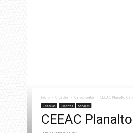
Início
Cidades
Carapicuíba
CEEAC Planalto Car
Editorias
Esportes
Serviços
CEEAC Planalto
2 de novembro de 2025