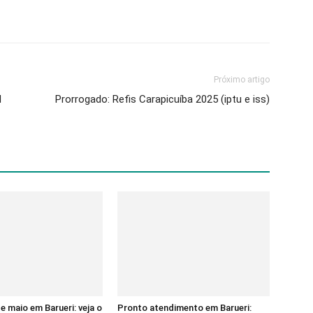
Próximo artigo
d
Prorrogado: Refis Carapicuíba 2025 (iptu e iss)
e maio em Barueri: veja o
Pronto atendimento em Barueri: