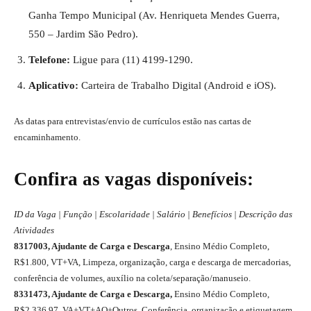
Ganha Tempo Municipal (Av. Henriqueta Mendes Guerra,
550 – Jardim São Pedro).
Telefone:
Ligue para (11) 4199-1290.
Aplicativo:
Carteira de Trabalho Digital (Android e iOS).
As datas para entrevistas/envio de currículos estão nas cartas de
encaminhamento.
Confira as vagas disponíveis:
ID da Vaga | Função | Escolaridade | Salário | Benefícios | Descrição das
Atividades
8317003, Ajudante de Carga e Descarga
, Ensino Médio Completo,
R$1.800, VT+VA, Limpeza, organização, carga e descarga de mercadorias,
conferência de volumes, auxílio na coleta/separação/manuseio.
8331473, Ajudante de Carga e Descarga,
Ensino Médio Completo,
R$2.336,97, VA+VT+AO+Outros, Conferência, organização e etiquetagem