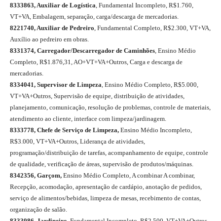
8333863, Auxiliar de Logística
, Fundamental Incompleto, R$1.760,
VT+VA, Embalagem, separação, carga/descarga de mercadorias.
8221740, Auxiliar de Pedreiro
, Fundamental Completo, R$2.300, VT+VA,
Auxílio ao pedreiro em obras.
8331374, Carregador/Descarregador de Caminhões
, Ensino Médio
Completo, R$1.876,31, AO+VT+VA+Outros, Carga e descarga de
mercadorias.
8334041, Supervisor de Limpeza
, Ensino Médio Completo, R$5.000,
VT+VA+Outros, Supervisão de equipe, distribuição de atividades,
planejamento, comunicação, resolução de problemas, controle de materiais,
atendimento ao cliente, interface com limpeza/jardinagem.
8333778, Chefe de Serviço de Limpeza,
Ensino Médio Incompleto,
R$3.000, VT+VA+Outros, Liderança de atividades,
programação/distribuição de tarefas, acompanhamento de equipe, controle
de qualidade, verificação de áreas, supervisão de produtos/máquinas.
8342356, Garçom,
Ensino Médio Completo, A combinar A combinar,
Recepção, acomodação, apresentação de cardápio, anotação de pedidos,
serviço de alimentos/bebidas, limpeza de mesas, recebimento de contas,
organização de salão.
8333986, Jardineiro,
Fundamental Incompleto, R$2.500, VT+VA+Outros,