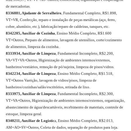
de mercadorias.
8336881, Ajudante de Serralheiro
, Fundamental Completo, R$1.898,
VT+VR, Confecção, reparo e instalação de peças metálicas (aço, ferro,
cobre, alumínio, etc.), fabricação/reparo de caldeiras, tanques, etc.
8342205, Auxiliar de Cozinha
, Ensino Médio Completo, R$1.600
VT+Outros, Preparo de alimentos, lavagem de utensílios, corte/cozimento
de alimentos, limpeza da cozinha.
8333934, Auxiliar de Limpeza
, Fundamental Incompleto, R$2.200,
VA+VT+VA+Outros, Higienização de ambientes internos/externos,
banheiros/vestiários, remoção de pó/sujeira, limpeza de pisos/vidros.
8342234, Auxiliar de Limpeza
, Ensino Médio Completo, R$1.518,
VT+Outros Varrição, lavagem de vidros/pisos, limpeza de
banheiros/cozinhas/salão/escritórios, retirada de lixo.
8333975, Auxiliar de Limpeza
, Fundamental Incompleto, R$2.300,
VT+VA+Outros, Higienização de ambientes internos/externos, organização,
abastecimento de água/descartáveis, recebimento de materiais, controle de
estoque, limpeza geral.
8340211, Auxiliar de Logístic
a, Ensino Médio Completo, R$2.013,
AM+AO+SV+Outros, Coleta de dados, separação de produtos para loja.