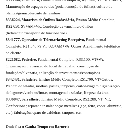
Manutenção de espaços verdes (poda, remoção de folhas), cultivo de
plantas/grama, descarte de resíduos.
8336224, Motorista de Ônibus Rodoviário,
Ensino Médio Completo,
R$2.650, SV+AM+VR, Condução de vans/micro-ônibus
(fretamento/transporte de funcionários).
8341777, Operador de Telemarketing Receptivo,
Fundamental
Completo, R$1.546,79 VT+AO+AM+VA+Outros, Atendimento telefônico
ao cliente.
8221682, Pedreiro,
Fundamental Completo, R$3.100, VT+VA,
Organização/preparação do local de trabalho, construção de
fundações/alvenaria, aplicação de revestimentos/contrapisos.
8342431, Saladeiro,
Ensino Médio Completo, R$1.700, VT+Outros,
Preparo de saladas, molhos, pastas, temperos, corte/lavagem/higienização
de legumes/verduras/frutas, montagem de saladas, limpeza da área.
8336847, Serralheiro,
Ensino Médio Completo, R$2.289, VT+VR,
Confeccionar, reparar e instalar peças metálicas (aço, ferro, cobre, alumínio,
etc.), fabricação/reparo de caldeiras, tanques, etc.
Onde fica o Ganha Tempo em Barueri: