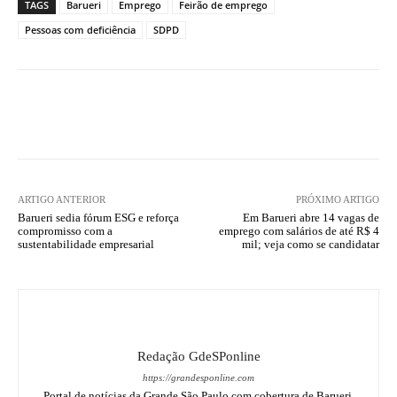
TAGS
Barueri
Emprego
Feirão de emprego
Pessoas com deficiência
SDPD
ARTIGO ANTERIOR
PRÓXIMO ARTIGO
Barueri sedia fórum ESG e reforça
Em Barueri abre 14 vagas de
compromisso com a
emprego com salários de até R$ 4
sustentabilidade empresarial
mil; veja como se candidatar
Redação GdeSPonline
https://grandesponline.com
Portal de notícias da Grande São Paulo com cobertura de Barueri,