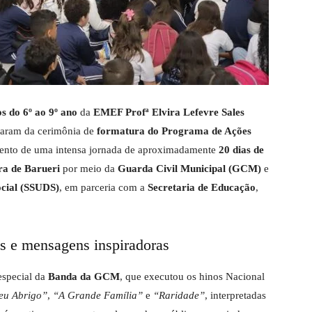
s do 6º ao 9º ano
da
EMEF Profª Elvira Lefevre Sales
iparam da cerimônia de
formatura do Programa de Ações
mento de uma intensa jornada de aproximadamente
20 dias de
ra de Barueri
por meio da
Guarda Civil Municipal (GCM)
e
ocial (SSUDS)
, em parceria com a
Secretaria de Educação
,
s e mensagens inspiradoras
especial da
Banda da GCM
, que executou os hinos Nacional
u Abrigo”
,
“A Grande Família”
e
“Raridade”
, interpretadas