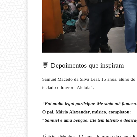
💬 Depoimentos que inspiram
Samuel Macedo da Silva Leal, 15 anos, aluno do 9
teclado o louvor “Aleluia”.
“Foi muito legal participar. Me sinto até famos
O pai, Mário Alexander, músico, completou:
“Samuel é uma bênção. Ele tem talento e dedica
Já Estela Munhoz, 12 anos, do grupo de dança 