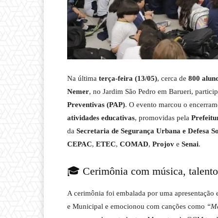
Na última
terça-feira (13/05)
, cerca de
800 aluno
Nemer
, no Jardim São Pedro em Barueri, partic
Preventivas (PAP)
. O evento marcou o encerra
atividades educativas
, promovidas pela
Prefeitu
da
Secretaria de Segurança Urbana e Defesa S
CEPAC
,
ETEC
,
COMAD
,
Projov
e
Senai
.
🎓 Cerimônia com música, talento
A cerimônia foi embalada por uma apresentação 
e Municipal e emocionou com canções como
“Me