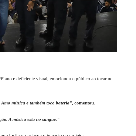
º ano e deficiente visual, emocionou o público ao tocar no
o. Amo música e também toco bateria”,
comentou.
ção. A música está no sangue.”
K-pop
Ly.Lac
, destacou o impacto do projeto: