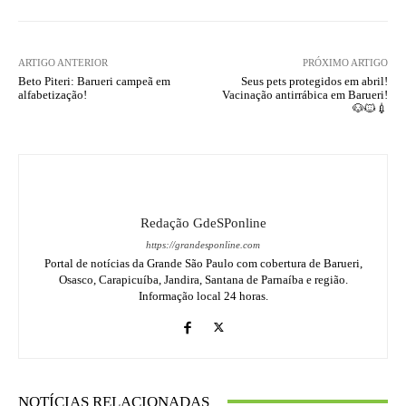
ARTIGO ANTERIOR
PRÓXIMO ARTIGO
Beto Piteri: Barueri campeã em
Seus pets protegidos em abril!
alfabetização!
Vacinação antirrábica em Barueri!
🐶🐱💉
Redação GdeSPonline
https://grandesponline.com
Portal de notícias da Grande São Paulo com cobertura de Barueri,
Osasco, Carapicuíba, Jandira, Santana de Parnaíba e região.
Informação local 24 horas.
NOTÍCIAS RELACIONADAS