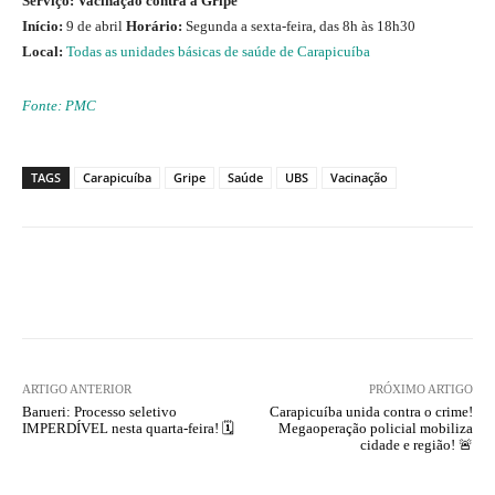
Serviço:
Vacinação contra a Gripe
Início:
9 de abril
Horário:
Segunda a sexta-feira, das 8h às 18h30
Local:
Todas as unidades básicas de saúde de Carapicuíba
Fonte: PMC
TAGS
Carapicuíba
Gripe
Saúde
UBS
Vacinação
ARTIGO ANTERIOR
PRÓXIMO ARTIGO
Barueri: Processo seletivo
Carapicuíba unida contra o crime!
IMPERDÍVEL nesta quarta-feira! 🗓️
Megaoperação policial mobiliza
cidade e região! 🚨