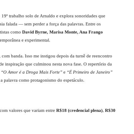
 19º trabalho solo de Arnaldo e explora sonoridades que
esia falada — sem perder a força das palavras. Entre os
rtistas como
David Byrne, Marisa Monte, Ana Frango
temporânea e experimental.
com banda. Isso me instigou depois da turnê de reencontro
 inspiração que culminou nesta nova fase. O repertório da
o
“O Amor é a Droga Mais Forte”
e
“É Primeiro de Janeiro”
e a palavra como protagonismo do espetáculo.
 com valores que variam entre
R$18 (credencial plena)
,
R$30