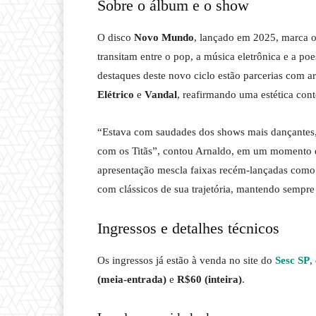
Sobre o álbum e o show
O disco
Novo Mundo
, lançado em 2025, marca o
transitam entre o pop, a música eletrônica e a po
destaques deste novo ciclo estão parcerias com a
Elétrico
e
Vandal
, reafirmando uma estética con
“Estava com saudades dos shows mais dançantes, 
com os Titãs”, contou Arnaldo, em um momento de
apresentação mescla faixas recém-lançadas com
com clássicos de sua trajetória, mantendo sempr
Ingressos e detalhes técnicos
Os ingressos já estão à venda no site do
Sesc SP
,
(meia-entrada)
e
R$60 (inteira)
.