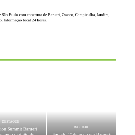
e São Paulo com cobertura de Barueri, Osasco, Carapicuíba, Jandira,
o. Informação local 24 horas.
DESTAQUE
BARUERI
tion Summit Barueri
evento gratuito de
Feriado 1º de maio em Barueri: