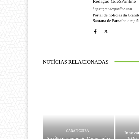
Redação GdeSPonline
https://grandesponline.com
Portal de notícias da Grand
Santana de Parnaíba e regiã
NOTÍCIAS RELACIONADAS
CARAPICUÍBA
Innova
Auxílio desemprego Carapicuíba
2026: 