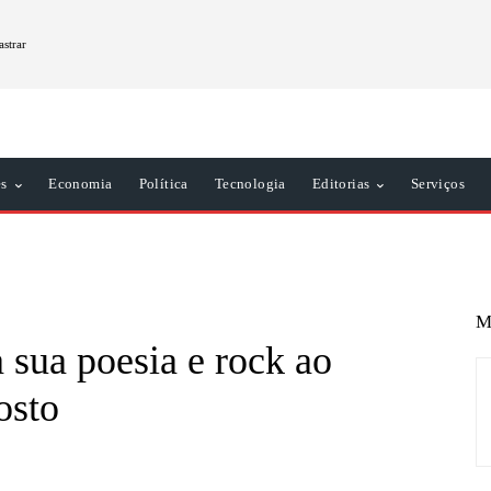
astrar
es
Economia
Política
Tecnologia
Editorias
Serviços
M
 sua poesia e rock ao
osto