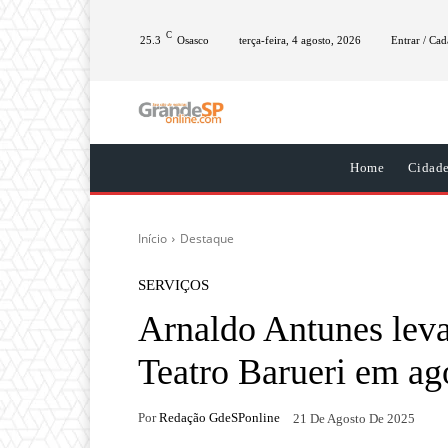
C
25.3
Osasco
terça-feira, 4 agosto, 2026
Entrar / Cad
Home
Cidad
Início
Destaque
SERVIÇOS
Arnaldo Antunes leva
Teatro Barueri em ag
Por
Redação GdeSPonline
21 De Agosto De 2025