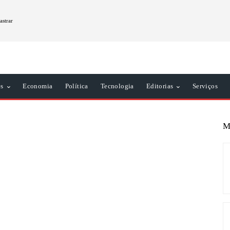
astrar
es
Economia
Política
Tecnologia
Editorias
Serviços
M