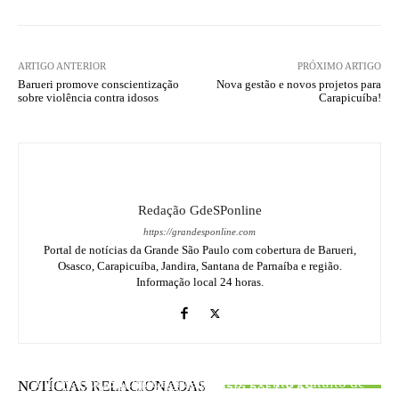
ARTIGO ANTERIOR
PRÓXIMO ARTIGO
Barueri promove conscientização
Nova gestão e novos projetos para
sobre violência contra idosos
Carapicuíba!
Redação GdeSPonline
https://grandesponline.com
Portal de notícias da Grande São Paulo com cobertura de Barueri,
Osasco, Carapicuíba, Jandira, Santana de Parnaíba e região.
Informação local 24 horas.
CARAPICUÍBA
DESTAQUE
Auxílio desemprego Carapicuíba 2026: inscrições
BARUERI
Innovation Summit Barueri 2026: evento gratuito de
NOTÍCIAS RELACIONADAS
abertas de 4 a 15 de maio nos CRAS
Feriado 1º de maio em Barueri: veja o que abre e o que