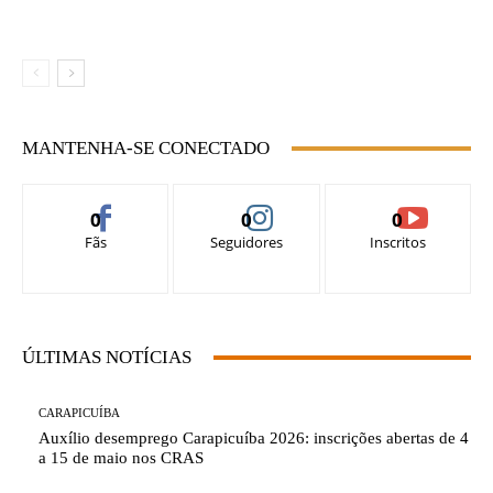
inovação e tecnologia acontece dia 12 de maio
fecha no Dia do Trabalho 2026
MANTENHA-SE CONECTADO
0
0
0
Fãs
Seguidores
Inscritos
ÚLTIMAS NOTÍCIAS
CARAPICUÍBA
Auxílio desemprego Carapicuíba 2026: inscrições abertas de 4
a 15 de maio nos CRAS