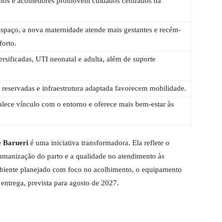
os e acolhedores promovem cuidados centrados na
paço, a nova maternidade atende mais gestantes e recém-
orto.
ersificadas, UTI neonatal e adulta, além de suporte
 reservadas e infraestrutura adaptada favorecem mobilidade.
talece vínculo com o entorno e oferece mais bem-estar às
e Barueri
é uma iniciativa transformadora. Ela reflete o
umanização do parto e a qualidade no atendimento às
mbiente planejado com foco no acolhimento, o equipamento
 entrega, prevista para agosto de 2027.