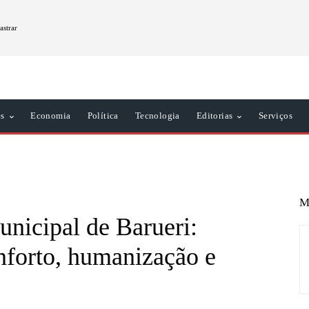
astrar
es
Economia
Política
Tecnologia
Editorias
Serviços
M
nicipal de Barueri:
forto, humanização e