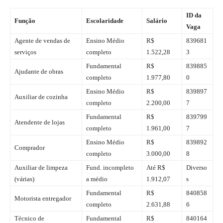
ID da
Função
Escolaridade
Salário
Vaga
Agente de vendas de
Ensino Médio
R$
839681
serviços
completo
1.522,28
3
Fundamental
R$
839885
Ajudante de obras
completo
1.977,80
0
Ensino Médio
R$
839897
Auxiliar de cozinha
completo
2.200,00
7
Fundamental
R$
839799
Atendente de lojas
completo
1.961,00
7
Ensino Médio
R$
839892
Comprador
completo
3.000,00
8
Auxiliar de limpeza
Fund. incompleto
Até R$
Diverso
(várias)
a médio
1.912,07
s
Fundamental
R$
840858
Motorista entregador
completo
2.631,88
6
Técnico de
Fundamental
R$
840164