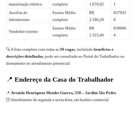
manutenção elétrica
completo
1.679,92
1
Auxiliar de
Ensino Médio
R$
837935
laboratorista
completo
2.186,28
8
Ensino Médio
R$
839886
Vendedor externo
completo
2.323,40
4
🔍 A lista completa com todas as
39 vagas
, incluindo
benefícios e
descrições detalhadas
, pode ser consultada no Portal do Trabalhador ou
diretamente no atendimento presencial.
📍
Endereço da Casa do Trabalhador
📌
Avenida Henriqueta Mendes Guerra, 550 – Jardim São Pedro
🕒 Atendimento de segunda a sexta-feira, em horário comercial