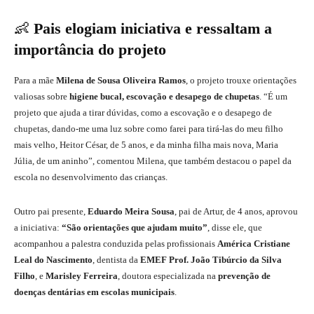
👶
Pais elogiam iniciativa e ressaltam a
importância do projeto
Para a mãe
Milena de Sousa Oliveira Ramos
, o projeto trouxe orientações
valiosas sobre
higiene bucal, escovação e desapego de chupetas
. “É um
projeto que ajuda a tirar dúvidas, como a escovação e o desapego de
chupetas, dando-me uma luz sobre como farei para tirá-las do meu filho
mais velho, Heitor César, de 5 anos, e da minha filha mais nova, Maria
Júlia, de um aninho”, comentou Milena, que também destacou o papel da
escola no desenvolvimento das crianças.
Outro pai presente,
Eduardo Meira Sousa
, pai de Artur, de 4 anos, aprovou
a iniciativa:
“São orientações que ajudam muito”
, disse ele, que
acompanhou a palestra conduzida pelas profissionais
América Cristiane
Leal do Nascimento
, dentista da
EMEF Prof. João Tibúrcio da Silva
Filho
, e
Marisley Ferreira
, doutora especializada na
prevenção de
doenças dentárias em escolas municipais
.